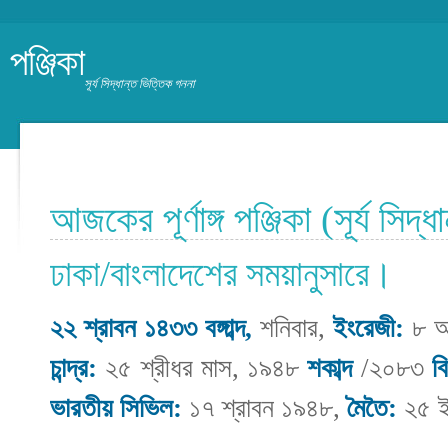
পঞ্জিকা
সূর্য সিদ্ধান্ত ভিত্তিক গননা
আজকের পূর্ণাঙ্গ পঞ্জিকা (সূর্য সিদ্
ঢাকা/বাংলাদেশের সময়ানুসারে।
২২ শ্রাবন ১৪৩৩ বঙ্গাব্দ,
শনিবার,
ইংরেজী:
৮ আ
চান্দ্র:
২৫ শ্রীধর মাস, ১৯৪৮
শকাব্দ
/২০৮৩
ব
ভারতীয় সিভিল:
১৭ শ্রাবন ১৯৪৮,
মৈতৈ:
২৫ ই