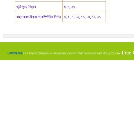
ভূমি ক্রয়-বিক্রয়
৬, ৭, ২৭
বাহন ক্রয়-বিক্রয় ও কম্পিউটার নির্মান
৩, ৫, ৭, ১২, ১৩, ১৪, ১৯, ২১
Free
©উত্তম সিংহ
| সূর্য সিদ্ধান্ত ভিত্তিক এবং ঢাকা/বাংলাদেশের জন্য "পাঞ্জি" সফটওয়্যার দ্বারা গনিত | CSS by