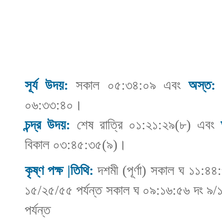
সূর্য উদয়:
সকাল ০৫:৩৪:০৯ এবং
অস্ত:
ব
০৬:৩৩:৪০।
চন্দ্র উদয়:
শেষ রাত্রি ০১:২১:২৯(৮) এবং
বিকাল ০৩:৪৫:৩৫(৯)।
কৃষ্ণ পক্ষ |তিথি:
দশমী (পূর্ণা) সকাল ঘ ১১:৪৪
১৫/২৫/৫৫ পর্যন্ত সকাল ঘ ০৯:১৬:৫৬ দং ৯/
পর্যন্ত