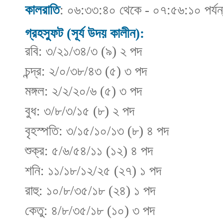
কালরাতি
: ০৬:৩৩:৪০ থেকে - ০৭:৫৬:১০ পর্যন
গ্রহস্ফুট (সূর্য উদয় কালীন):
রবি: ৩/২১/৩৪/৩ (৯) ২ পদ
চন্দ্র: ২/০/৩৮/৪৩ (৫) ৩ পদ
মঙ্গল: ২/২/২০/৬ (৫) ৩ পদ
বুধ: ৩/৮/৩/১৫ (৮) ২ পদ
বৃহস্পতি: ৩/১৫/১০/১৩ (৮) ৪ পদ
শুক্র: ৫/৬/৫৪/১১ (১২) ৪ পদ
শনি: ১১/১৮/১২/২৫ (২৭) ১ পদ
রাহু: ১০/৮/৩৫/১৮ (২৪) ১ পদ
কেতু: ৪/৮/৩৫/১৮ (১০) ৩ পদ