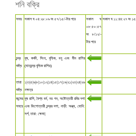
শনি বক্রি
সময়
সকাল ঘ ০৪:২৮:০৯ দং ৫৭/১৫/-টার পরে
সকাল ঘ
সকাল ঘ ১১:৪৪:২৭ দং ১৫
০৮:৫০:৫৭
দং ৮/১২/-
টার পরে
চন্দ্র
বৃষ, কর্কট, সিংহ, বৃশ্চিক, ধনু এবং মীন রাশির
শুদ্ধি
(ঘাতচন্দ্র বৃশ্চিক রাশির)
তারা
১|৩|৫|৬|৮|১০|১২|১৪|১৫|১৭|১৯|২১|২৩|২৪|২৬
শুদ্ধি
নক্ষত্র
জন্মের
বৃষ রাশি, বৈশ্য বর্ন, নর গন, অষ্টোত্তরী রবির দশা
সময়ে
এবং বিংশোত্তরী চন্দ্রর দশা, নাড়ী: অন্ত্য, যোনি:
সর্প, তারা: ক্ষেমা|