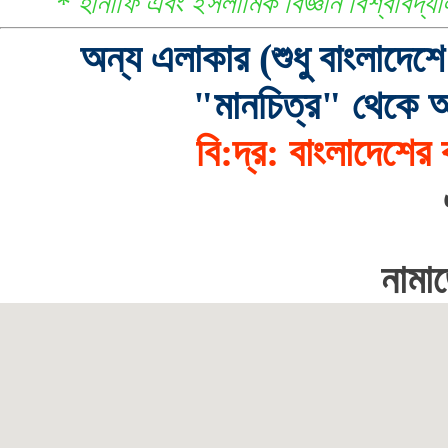
* হানাফি এবং ইসলামিক বিজ্ঞান বিশ্ববিদ
অন্য এলাকার (শুধু বাংলাদেশ
"মানচিত্র" থেকে আ
বি:দ্র: বাংলাদেশের
নামা